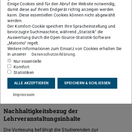
Einige Cookies sind für den Abruf der Website notwendig,
damit diese auf Ihrem Endgerät richtig anzeigen werden
kann. Diese essentiellen Cookies können nicht abgewählt
Moodle
werden.
Der Komfort-Cookie speichert Ihre Spracheinstellung und
Informationen, Unterlagen zur Vorlesung sowie
bevorzugte Suchmaschine, während „Statistik“ die
ergänzende Materialien finden Sie auf der E-Learning-
Auswertung durch die Open-Source-Statistik-Software
„Matomo“ regelt.
Plattform Moodle (
Moodle_TU_Darmstadt
) unter der
Weitere Informationen zum Einsatz von Cookies erhalten Sie
Lehrveranstaltung „Innovative Maschinenelemente“.
in unserer
Datenschutzerklärung
.
Nur essentielle
Komfort
Statistiken
Lehrmodelle: Innovative
Maschinenelemente
ALLE AKZEPTIEREN
SPEICHERN & SCHLIESSEN
Impressum
Nachhaltigkeitsbezug der
Lehrveranstaltungsinhalte
Die Vorlesung befähigt die Studierenden zur