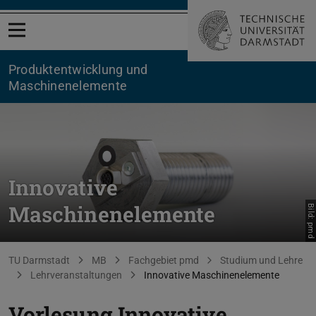
Menü öffnen
Produktentwicklung und
Maschinenelemente
Innovative
Maschinenelemente
Bild: pmd
Sie befinden sich hier:
TU Darmstadt
MB
Fachgebiet pmd
Studium und Lehre
Lehrveranstaltungen
Innovative Maschinenelemente
Vorlesung Innovative