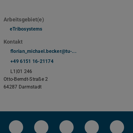
Arbeitsgebiet(e)
eTribosystems
Kontakt
florian_michael.becker@tu-...
+49 6151 16-21174
L1|01 246
Otto-Berndt-Straße 2
64287
Darmstadt
LinkedIn-Seite der TU Darmstadt
Instagram-Kanal der TU Darmstad
Bluesky-Kanal der TU D
Facebook-Seite
YouTu