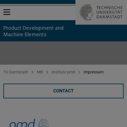
Open menu
Product Development and
Machine Elements
Impressum
You are here:
TU Darmstadt
MB
Institute pmd
Impressum
CONTACT