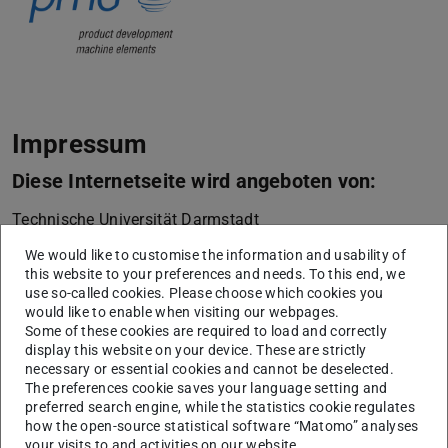
Impressum
Diese Internetseite wird angeboten von:
Technische Universität Darmstadt
Karolinenplatz 5
We would like to customise the information and usability of
64289
Darmstadt
this website to your preferences and needs. To this end, we
use so-called cookies. Please choose which cookies you
+49 6151 16-01
would like to enable when visiting our webpages.
Some of these cookies are required to load and correctly
vertreten durch die Präsidentin der Technischen
display this website on your device. These are strictly
Universität Darmstadt, Prof. Dr. Tanja Brühl
necessary or essential cookies and cannot be deselected.
The preferences cookie saves your language setting and
Die Technische Universität Darmstadt ist eine
preferred search engine, while the statistics cookie regulates
rechtsfähige Körperschaft des öffentlichen Rechts gemäß
how the open-source statistical software “Matomo” analyses
§ 1 Abs. 1 i.V.m. § 2 Abs. 1 Nr. 1 HHG (Hessisches
your visits to and activities on our website.