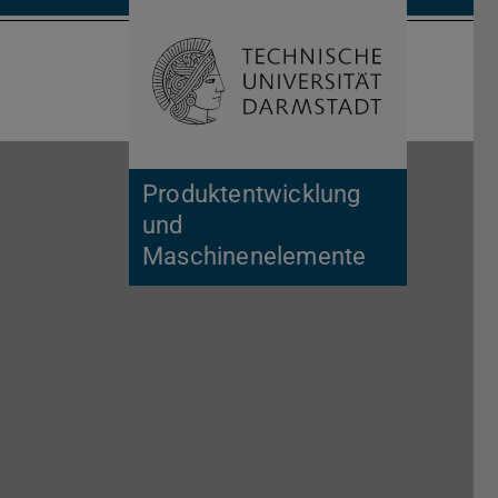
Open search 
Home of 
Produktentwicklung
und
Maschinenelemente