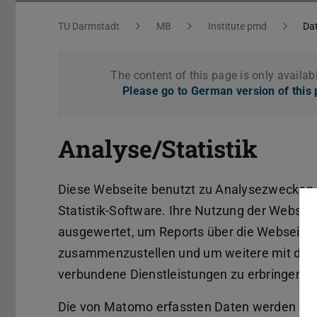
Datenschutz
You are here:
TU Darmstadt
MB
Institute pmd
Da
The content of this page is only availab
Please go to German version of this
Analyse/Statistik
Diese Webseite benutzt zu Analysezwecken 
Statistik-Software. Ihre Nutzung der Webseit
ausgewertet, um Reports über die Webseitena
zusammenzustellen und um weitere mit der 
verbundene Dienstleistungen zu erbringen 
Die von Matomo erfassten Daten werden auf