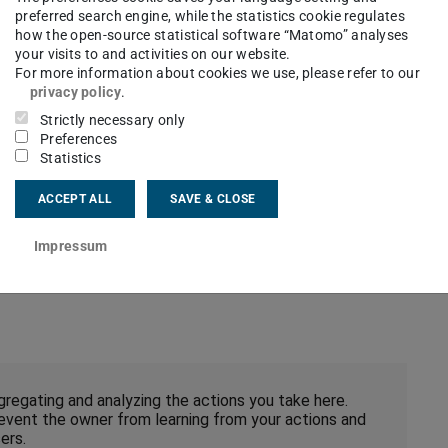
ben. Die IP-Adresse wird sofort nach der
preferred search engine, while the statistics cookie regulates
how the open-source statistical software “Matomo” analyses
siert, die letzten beiden Tupel der IP-Adresse
your visits to and activities on our website.
t zur Analyse der Benutzung der Webseiten sog.
For more information about cookies we use, please refer to our
privacy policy
.
uter gespeichert werden. Durch entsprechende
Strictly necessary only
 sich die Speicherung von Cookies unterbinden.
Preferences
Statistics
 unterstützt und Sie diese aktiviert haben, wird
ACCEPT ALL
SAVE & CLOSE
oter) der Link “Webseitenanalyse” zu sehen ist,
Impressum
.