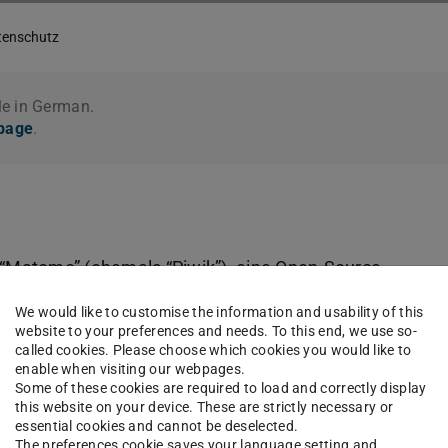
tenschutz
le in German.
 page
.
“Matomo” (ehemals “Piwik”), eine Open-Source-
e wird ausschließlich in anonymisierter Form
We would like to customise the information and usability of this
ktivitäten für die Webseitenbetreiber
website to your preferences and needs. To this end, we use so-
called cookies. Please choose which cookies you would like to
Webseitennutzung und der Internetnutzung
enable when visiting our webpages.
sowie das Webangebot zu verbessern.
Some of these cookies are required to load and correctly display
this website on your device. These are strictly necessary or
essential cookies and cannot be deselected.
 Servern der TU Darmstadt gespeichert und
The preferences cookie saves your language setting and