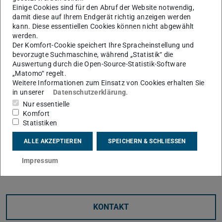
Literaturrecherche
Einige Cookies sind für den Abruf der Website notwendig,
Erweiterung der bestehenden GUI hinsichtlich der
damit diese auf Ihrem Endgerät richtig anzeigen werden
kann. Diese essentiellen Cookies können nicht abgewählt
Identifikation auftretender Störgrößeneinflüsse
werden.
Implementierung geeigneter Abfragen zur systematisch
Der Komfort-Cookie speichert Ihre Spracheinstellung und
Identifikation der Wirkung auftretender potenzieller
bevorzugte Suchmaschine, während „Statistik“ die
Auswertung durch die Open-Source-Statistik-Software
Störgrößen
„Matomo“ regelt.
Weitere Informationen zum Einsatz von Cookies erhalten Sie
Kontakt:
in unserer
Datenschutzerklärung
.
Benjamin Kraus | L1|01 – 242 |
+49 6151 16-21253
|
Nur essentielle
benjamin.kraus@tu-…
Komfort
Statistiken
Peter Welzbacher | L1|01 – 243 |
+49 6151 16-21199
|
ALLE AKZEPTIEREN
SPEICHERN & SCHLIESSEN
peter.welzbacher@tu-…
Ausschreibung als pdf
(PDF-Datei)
(wird in neuem Tab geöffnet)
Impressum
KONTAKT