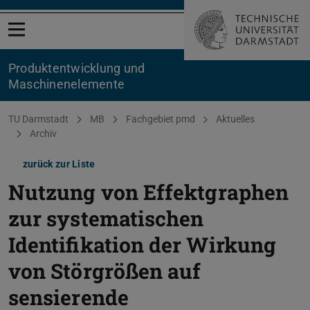
Menü öffnen
Produktentwicklung und
Maschinenelemente
Sie befinden sich hier:
TU Darmstadt
MB
Fachgebiet pmd
Aktuelles
Archiv
zurück zur Liste
Nutzung von Effektgraphen
zur systematischen
Identifikation der Wirkung
von Störgrößen auf
sensierende